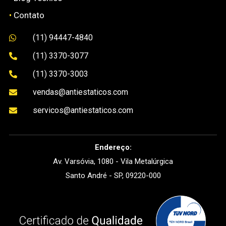
•
Contato
(11) 94447-4840

(11) 3370-3077

(11) 3370-3003

vendas@antiestaticos.com

servicos@antiestaticos.com

Endereço:
Av. Varsóvia, 1080 - Vila Metalúrgica
Santo André - SP, 09220-000