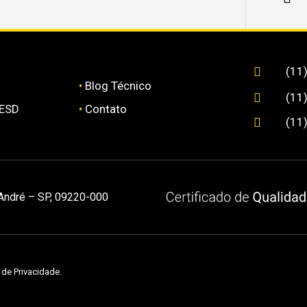
(11

•
Blog Técnico
(11

 ESD
•
Contato
(11

 André – SP, 09220-000
a de Privacidade
.