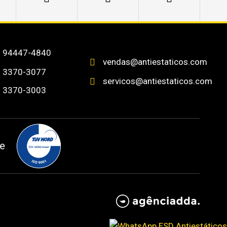
) 94447-4840
vendas@antiestaticos.com

) 3370-3077
servicos@antiestaticos.com

) 3370-3003