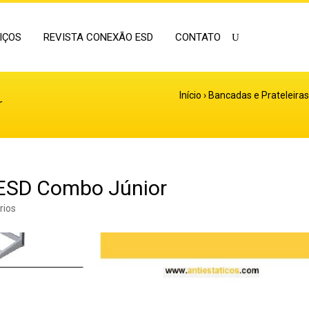
IÇOS
REVISTA CONEXÃO ESD
CONTATO
Início
›
Bancadas e Prateleira
r
 ESD Combo Júnior
rios