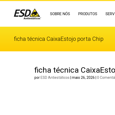
SOBRE NÓS
PRODUTOS
SERV
ficha técnica CaixaEstojo porta Chip
ficha técnica CaixaEsto
por
ESD Antiestáticos
|
maio 26, 2026
|
0 Comentá