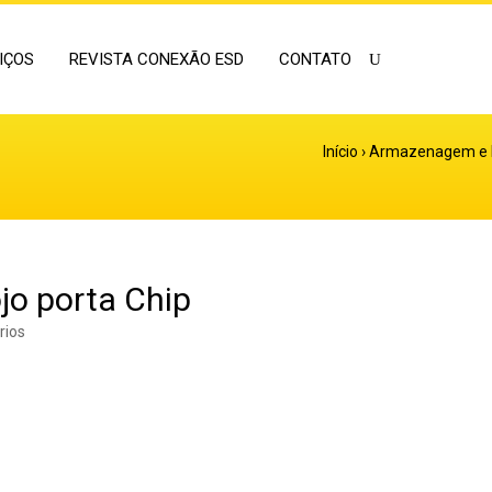
IÇOS
REVISTA CONEXÃO ESD
CONTATO
Início
›
Armazenagem e 
jo porta Chip
rios