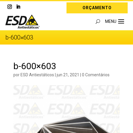
ORÇAMENTO
b-600×603
b-600×603
por
ESD Antiestáticos
|
jun 21, 2021
|
0 Comentários