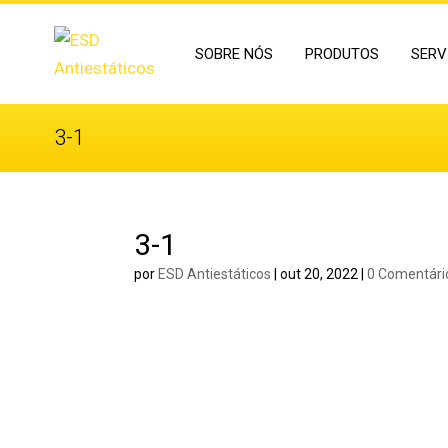
SOBRE NÓS
PRODUTOS
SERV
3-1
3-1
por
ESD Antiestáticos
|
out 20, 2022
|
0 Comentári