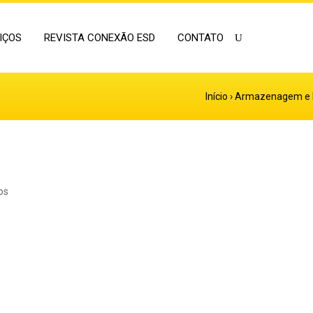
IÇOS
REVISTA CONEXÃO ESD
CONTATO
Início
›
Armazenagem e 
os