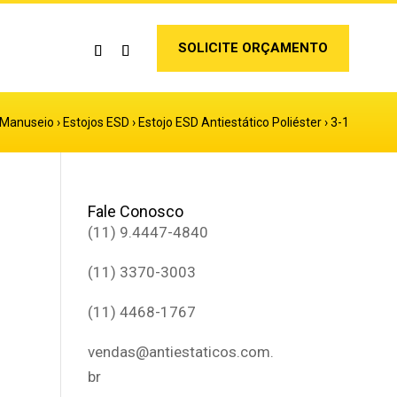
SOLICITE ORÇAMENTO
Manuseio
›
Estojos ESD
›
Estojo ESD Antiestático Poliéster
›
3-1
Fale Conosco
(11) 9.4447-4840
(11) 3370-3003
(11) 4468-1767
vendas@antiestaticos.com.
br