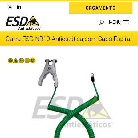
ORÇAMENTO
Garra ESD NR10 Antiestática com Cabo Espiral