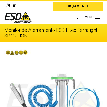
ORÇAMENTO
Monitor de Aterramento ESD Eltex Terralight
SIMCO ION