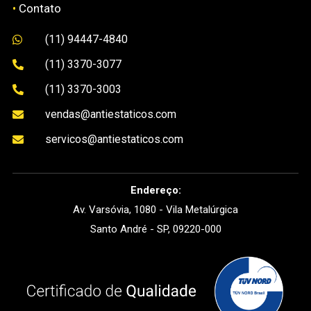
•
Contato
(11) 94447-4840

(11) 3370-3077

(11) 3370-3003

vendas@antiestaticos.com

servicos@antiestaticos.com

Endereço:
Av. Varsóvia, 1080 - Vila Metalúrgica
Santo André - SP, 09220-000