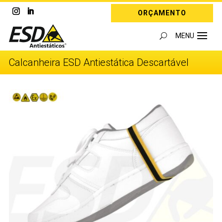
ORÇAMENTO
Calcanheira ESD Antiestática Descartável