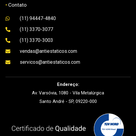
•
Contato
(11) 94447-4840

(11) 3370-3077

(11) 3370-3003

vendas@antiestaticos.com

servicos@antiestaticos.com

Endereço:
Av. Varsóvia, 1080 - Vila Metalúrgica
Santo André - SP, 09220-000