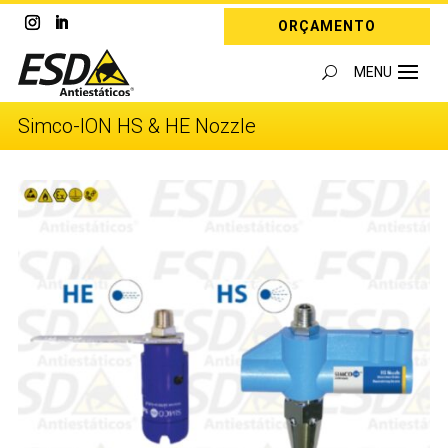
ORÇAMENTO
Simco-ION HS & HE Nozzle