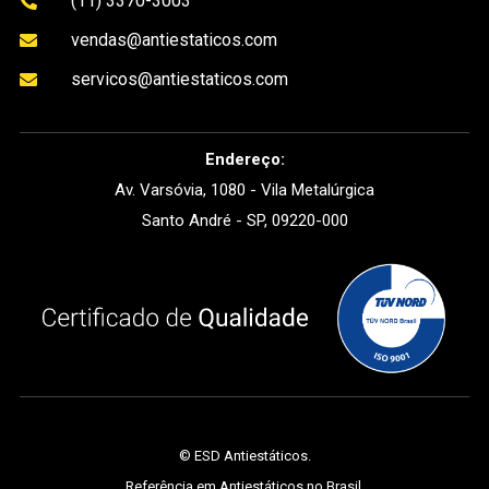
(11) 3370-3003

vendas@antiestaticos.com

servicos@antiestaticos.com

Endereço:
Av. Varsóvia, 1080 - Vila Metalúrgica
Santo André - SP, 09220-000
©
ESD Antiestáticos
.
Referência em Antiestáticos no Brasil.