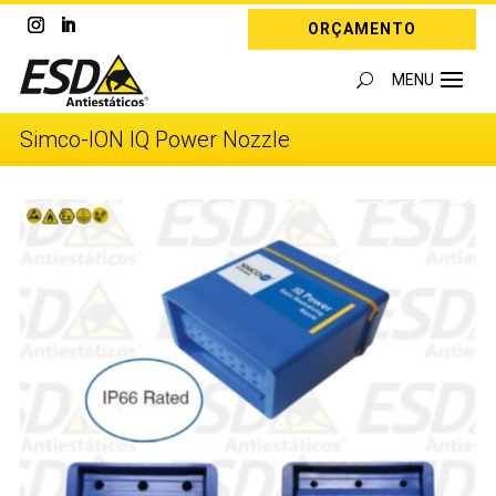
ORÇAMENTO
Simco-ION IQ Power Nozzle