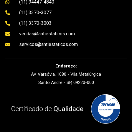
(11) 94447-4840

(11) 3370-3077

(11) 3370-3003

vendas@antiestaticos.com

servicos@antiestaticos.com

Endereço:
Av. Varsóvia, 1080 - Vila Metalúrgica
Santo André - SP, 09220-000