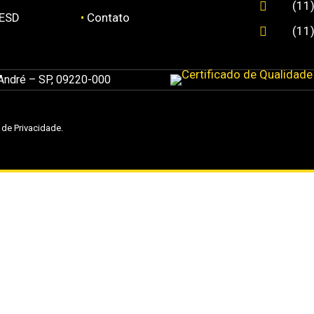
(11

 ESD
•
Contato
(11

 André – SP, 09220-000
a de Privacidade
.