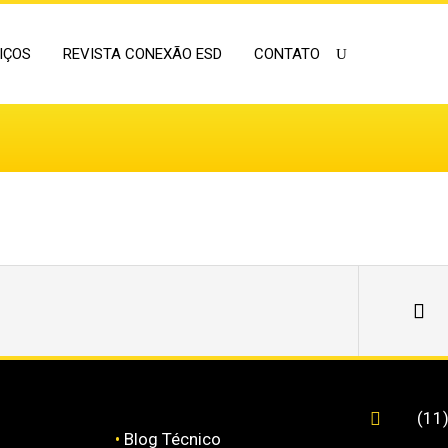
IÇOS
REVISTA CONEXÃO ESD
CONTATO
(11

•
Blog Técnico