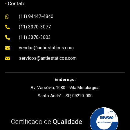
•
Contato
(11) 94447-4840

(11) 3370-3077

(11) 3370-3003

vendas@antiestaticos.com

servicos@antiestaticos.com

Endereço:
Av. Varsóvia, 1080 - Vila Metalúrgica
Santo André - SP, 09220-000