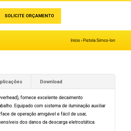
SOLICITE ORÇAMENTO
Início
›
Pistola Simco-Ion
Aplicações
Download
Overhead), fornece excelente decaimento
rabalho. Equipado com sistema de iluminação auxiliar
face de operação amigável e fácil de usar,
nsíveis dos danos da descarga eletrostática.