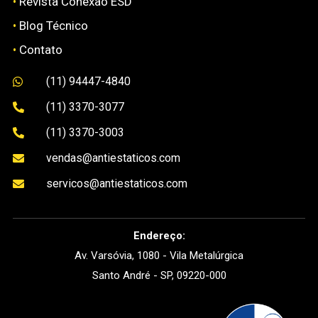
•
Revista Conexão ESD
•
Blog Técnico
•
Contato
(11) 94447-4840

(11) 3370-3077

(11) 3370-3003

vendas@antiestaticos.com

servicos@antiestaticos.com

Endereço:
Av. Varsóvia, 1080 - Vila Metalúrgica
Santo André - SP, 09220-000