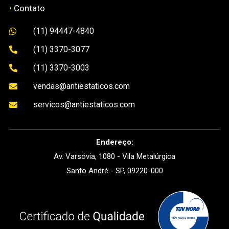
•
Contato
(11) 94447-4840

(11) 3370-3077

(11) 3370-3003

vendas@antiestaticos.com

servicos@antiestaticos.com

Endereço:
Av. Varsóvia, 1080 - Vila Metalúrgica
Santo André - SP, 09220-000