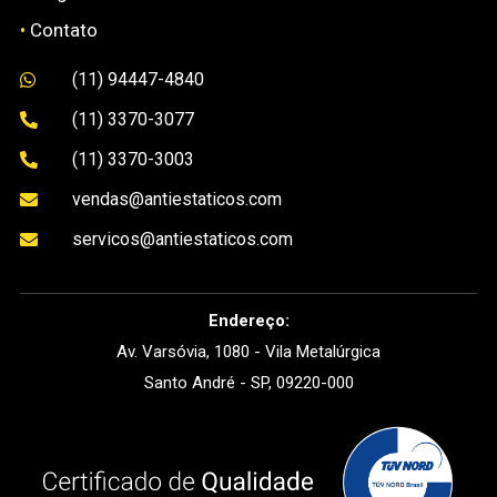
•
Contato
(11) 94447-4840

(11) 3370-3077

(11) 3370-3003

vendas@antiestaticos.com

servicos@antiestaticos.com

Endereço:
Av. Varsóvia, 1080 - Vila Metalúrgica
Santo André - SP, 09220-000