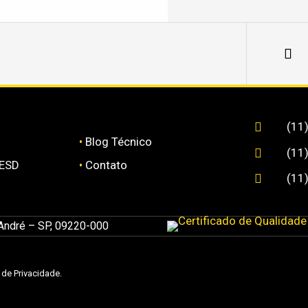
(11

•
Blog Técnico
(11

 ESD
•
Contato
(11

 André – SP, 09220-000
a de Privacidade
.