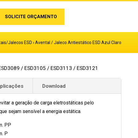
SOLICITE ORÇAMENTO
ais/Jalecos ESD
›
Avental / Jaleco Antiestático ESD Azul Claro
ESD3089 / ESD3105 / ESD3113 / ESD3121
Aplicações
Download
evitar a geração de carga eletrostáticas pelo
ue sejam sensível a energia estática.
am. PP
m. P