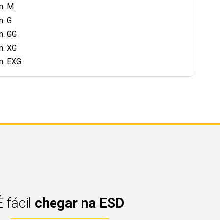
m. M
m. G
m. GG
m. XG
am. EXG
É fácil
chegar na ESD