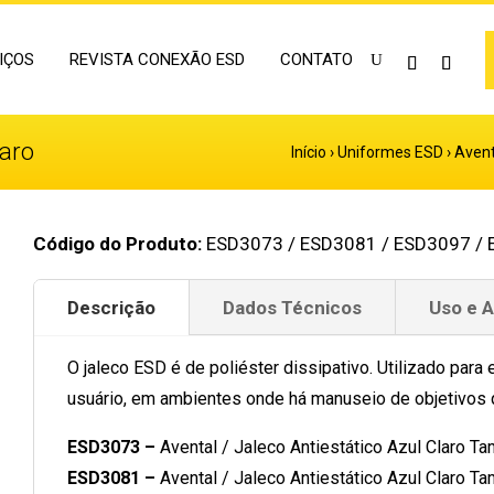
IÇOS
REVISTA CONEXÃO ESD
CONTATO
laro
Início
›
Uniformes ESD
›
Avent
Código do Produto:
ESD3073 / ESD3081 / ESD3097 / 
Descrição
Dados Técnicos
Uso e 
O jaleco ESD é de poliéster dissipativo. Utilizado para 
usuário, em ambientes onde há manuseio de objetivos q
ESD3073 –
Avental / Jaleco Antiestático Azul Claro T
ESD3081 –
Avental / Jaleco Antiestático Azul Claro Ta