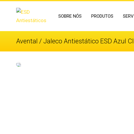
SOBRE NÓS
PRODUTOS
SERV
Avental / Jaleco Antiestático ESD Azul C