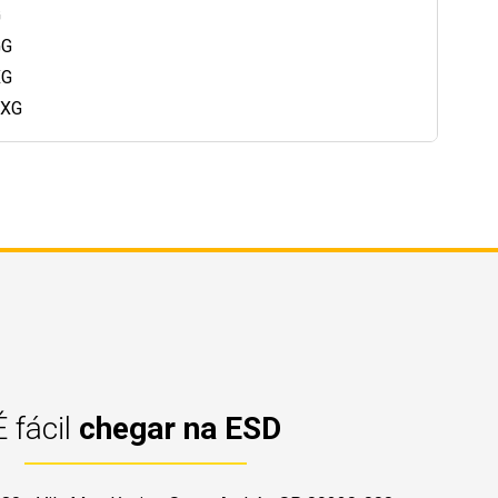
G
GG
XG
EXG
É fácil
chegar na ESD