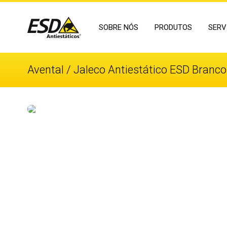
SOBRE NÓS
PRODUTOS
SERV
Avental / Jaleco Antiestático ESD Branco