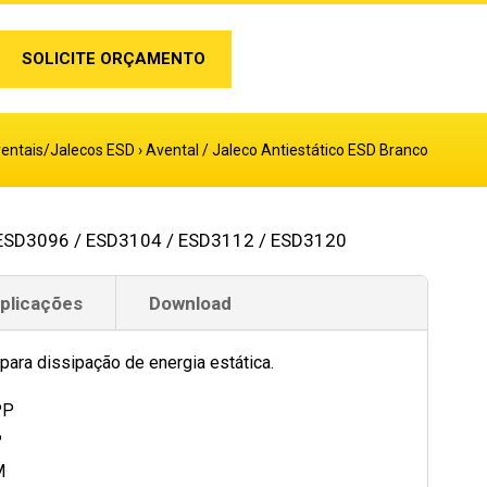
SOLICITE ORÇAMENTO
entais/Jalecos ESD
›
Avental / Jaleco Antiestático ESD Branco
ESD3096 / ESD3104 / ESD3112 / ESD3120
Aplicações
Download
para dissipação de energia estática.
PP
P
M