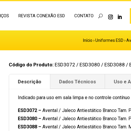
IÇOS
REVISTA CONEXÃO ESD
CONTATO
Início
›
Uniformes ESD
›
Av
Código do Produto:
ESD3072 / ESD3080 / ESD3088 / 
Descrição
Dados Técnicos
Uso e 
Indicado para uso em sala limpa e no controle contínuo 
ESD3072 –
Avental / Jaleco Antiestático Branco Tam. 
ESD3080 –
Avental / Jaleco Antiestático Branco Tam. 
ESD3088 –
Avental / Jaleco Antiestático Branco Tam. 