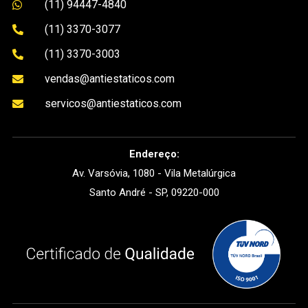
(11) 94447-4840

(11) 3370-3077

(11) 3370-3003

vendas@antiestaticos.com

servicos@antiestaticos.com

Endereço:
Av. Varsóvia, 1080 - Vila Metalúrgica
Santo André - SP, 09220-000