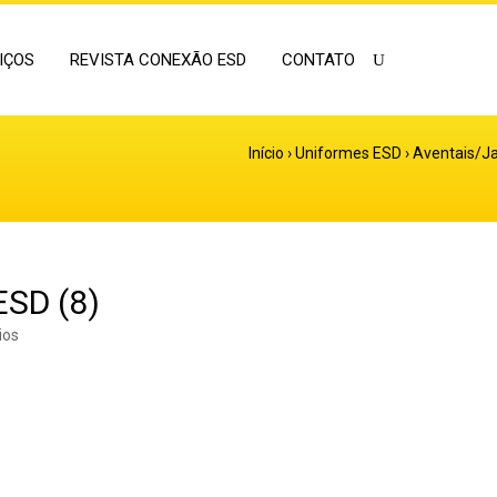
IÇOS
REVISTA CONEXÃO ESD
CONTATO
Início
›
Uniformes ESD
›
Aventais/J
ESD (8)
ios