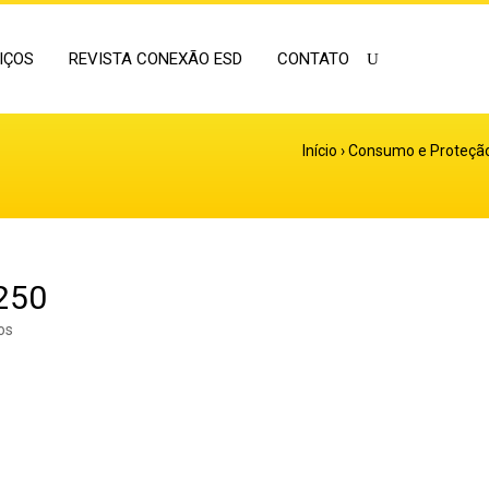
IÇOS
REVISTA CONEXÃO ESD
CONTATO
Início
›
Consumo e Proteção 
250
os