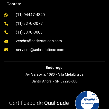
•
Contato
(11) 94447-4840

(11) 3370-3077

(11) 3370-3003

vendas@antiestaticos.com

servicos@antiestaticos.com

Endereço:
Av. Varsóvia, 1080 - Vila Metalúrgica
Santo André - SP, 09220-000