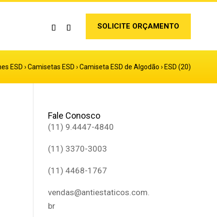
SOLICITE ORÇAMENTO
mes ESD
›
Camisetas ESD
›
Camiseta ESD de Algodão
›
ESD (20)
Fale Conosco
(11) 9.4447-4840
(11) 3370-3003
(11) 4468-1767
vendas@antiestaticos.com.
br