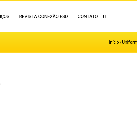
IÇOS
REVISTA CONEXÃO ESD
CONTATO
Início
›
Unifor
s