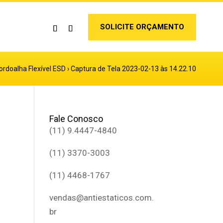
SOLICITE ORÇAMENTO
ordoalha Flexível ESD
›
Captura de Tela 2023-02-13 às 14.22.10
Fale Conosco
(11) 9.4447-4840
(11) 3370-3003
(11) 4468-1767
vendas@antiestaticos.com.
br