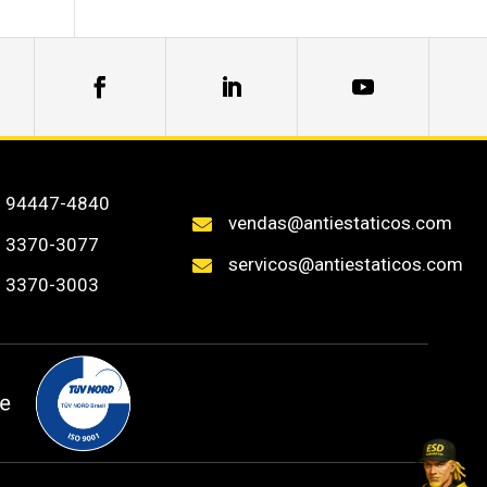
) 94447-4840
vendas@antiestaticos.com

) 3370-3077
servicos@antiestaticos.com

) 3370-3003