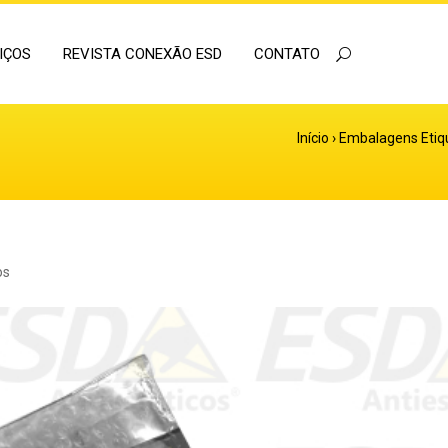
IÇOS
REVISTA CONEXÃO ESD
CONTATO
Início
›
Embalagens Etiqu
os