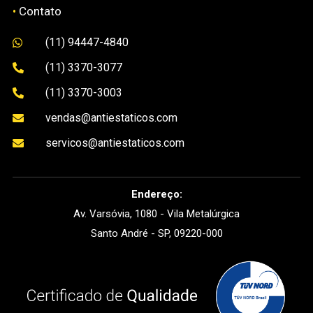
•
Contato
(11) 94447-4840

(11) 3370-3077

(11) 3370-3003

vendas@antiestaticos.com

servicos@antiestaticos.com

Endereço:
Av. Varsóvia, 1080 - Vila Metalúrgica
Santo André - SP, 09220-000