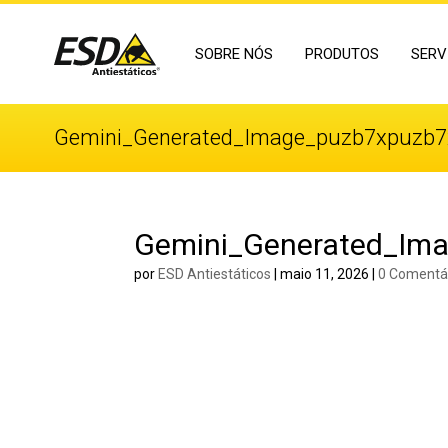
SOBRE NÓS
PRODUTOS
SERV
Gemini_Generated_Image_puzb7xpuzb7
Gemini_Generated_Im
por
ESD Antiestáticos
|
maio 11, 2026
|
0 Comentá