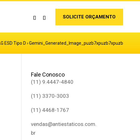
SOLICITE ORÇAMENTO
AG ESD Tipo D
›
Gemini_Generated_Image_puzb7xpuzb7xpuzb
Fale Conosco
(11) 9.4447-4840
(11) 3370-3003
(11) 4468-1767
vendas@antiestaticos.com.
br