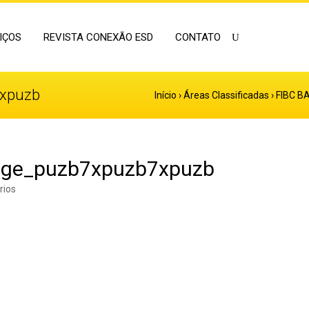
IÇOS
REVISTA CONEXÃO ESD
CONTATO
xpuzb
Início
›
Áreas Classificadas
›
FIBC B
age_puzb7xpuzb7xpuzb
rios