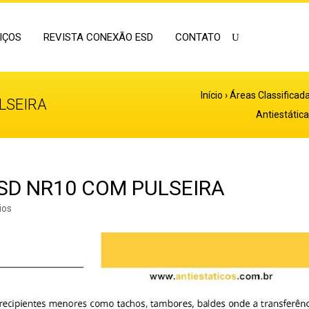
IÇOS
REVISTA CONEXÃO ESD
CONTATO
Início
›
Áreas Classificad
ULSEIRA
Antiestátic
ESD NR10 COM PULSEIRA
ios