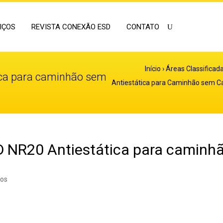
IÇOS
REVISTA CONEXÃO ESD
CONTATO
Início
›
Áreas Classificad
ica para caminhão sem
Antiestática para Caminhão sem C
D NR20 Antiestática para caminh
ios