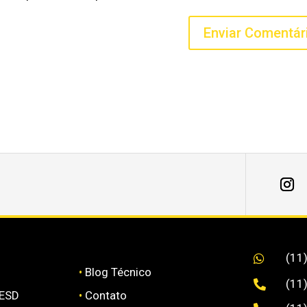
(11

•
Blog Técnico
(11

 ESD
•
Contato