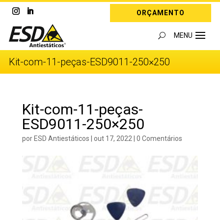
ORÇAMENTO
Kit-com-11-peças-ESD9011-250×250
Kit-com-11-peças-
ESD9011-250×250
por
ESD Antiestáticos
|
out 17, 2022
|
0 Comentários