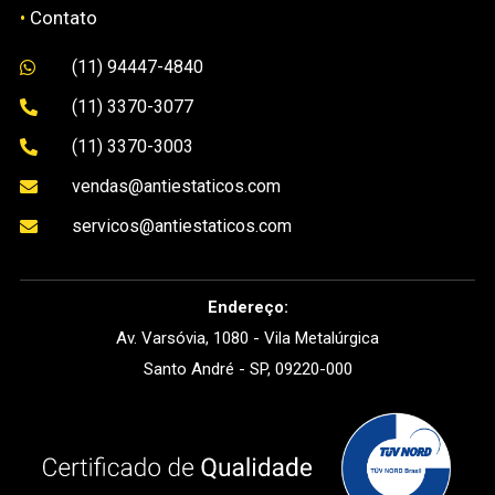
•
Contato
(11) 94447-4840

(11) 3370-3077

(11) 3370-3003

vendas@antiestaticos.com

servicos@antiestaticos.com

Endereço:
Av. Varsóvia, 1080 - Vila Metalúrgica
Santo André - SP, 09220-000