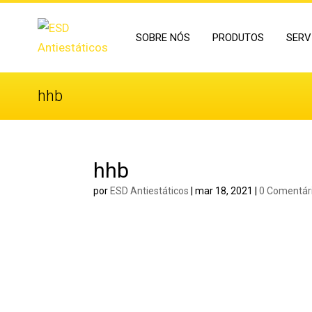
SOBRE NÓS
PRODUTOS
SERV
hhb
hhb
por
ESD Antiestáticos
|
mar 18, 2021
|
0 Comentár