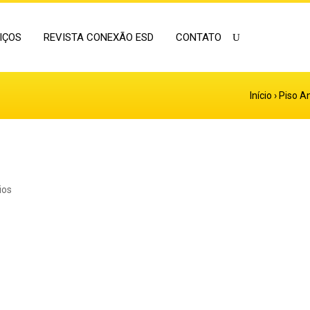
IÇOS
REVISTA CONEXÃO ESD
CONTATO
Início
›
Piso A
ios