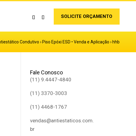
SOLICITE ORÇAMENTO
ntiestático Condutivo
›
Piso Epóxi ESD • Venda e Aplicação
›
hhb
Fale Conosco
(11) 9.4447-4840
(11) 3370-3003
(11) 4468-1767
vendas@antiestaticos.com.
br