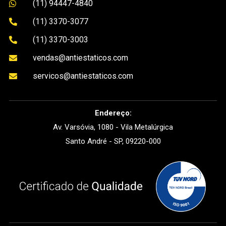
(11) 94447-4840

(11) 3370-3077

(11) 3370-3003

vendas@antiestaticos.com

servicos@antiestaticos.com

Endereço:
Av. Varsóvia, 1080 - Vila Metalúrgica
Santo André - SP, 09220-000