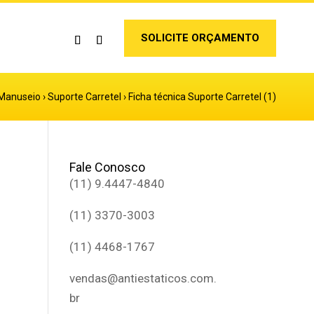
SOLICITE ORÇAMENTO
Manuseio
›
Suporte Carretel
›
Ficha técnica Suporte Carretel (1)
Fale Conosco
(11) 9.4447-4840
(11) 3370-3003
(11) 4468-1767
vendas@antiestaticos.com.
br