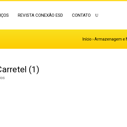
IÇOS
REVISTA CONEXÃO ESD
CONTATO
Início
›
Armazenagem e 
arretel (1)
ios