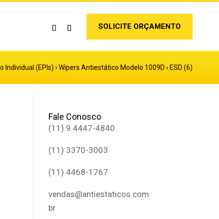
SOLICITE ORÇAMENTO
Individual (EPIs)
›
Wipers Antiestático Modelo 1009D
›
ESD (6)
Fale Conosco
(11) 9.4447-4840
(11) 3370-3003
(11) 4468-1767
vendas@antiestaticos.com.
br