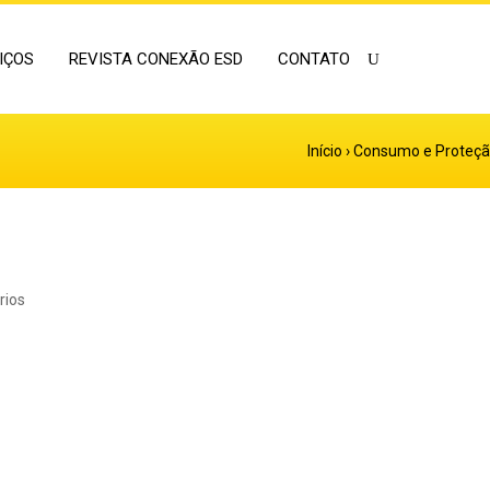
IÇOS
REVISTA CONEXÃO ESD
CONTATO
Início
›
Consumo e Proteção 
rios