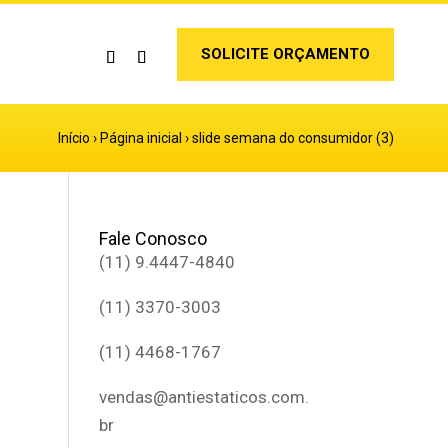
SOLICITE ORÇAMENTO
Início
›
Página inicial
›
slide semana do consumidor (3)
Fale Conosco
(11) 9.4447-4840
(11) 3370-3003
(11) 4468-1767
vendas@antiestaticos.com.
br