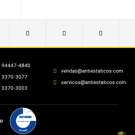
) 94447-4840
vendas@antiestaticos.com

) 3370-3077
servicos@antiestaticos.com

) 3370-3003