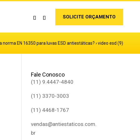
SOLICITE ORÇAMENTO
a norma EN 16350 para luvas ESD antiestáticas?
›
video esd (9)
Fale Conosco
(11) 9.4447-4840
(11) 3370-3003
(11) 4468-1767
vendas@antiestaticos.com.
br