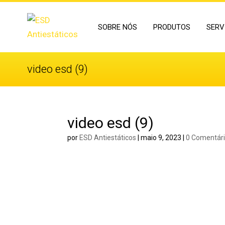
SOBRE NÓS
PRODUTOS
SERV
video esd (9)
video esd (9)
por
ESD Antiestáticos
|
maio 9, 2023
|
0 Comentár