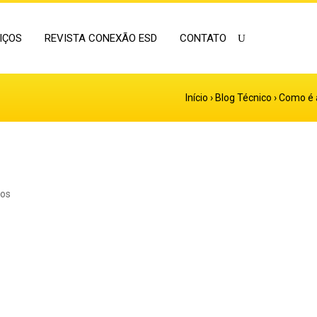
IÇOS
REVISTA CONEXÃO ESD
CONTATO
Início
›
Blog Técnico
›
Como é 
ios