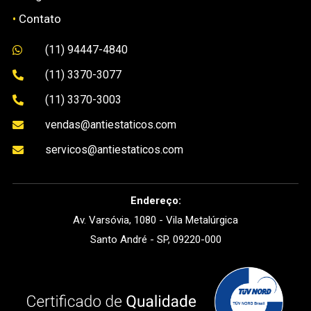
•
Contato
(11) 94447-4840

(11) 3370-3077

(11) 3370-3003

vendas@antiestaticos.com

servicos@antiestaticos.com

Endereço:
Av. Varsóvia, 1080 - Vila Metalúrgica
Santo André - SP, 09220-000