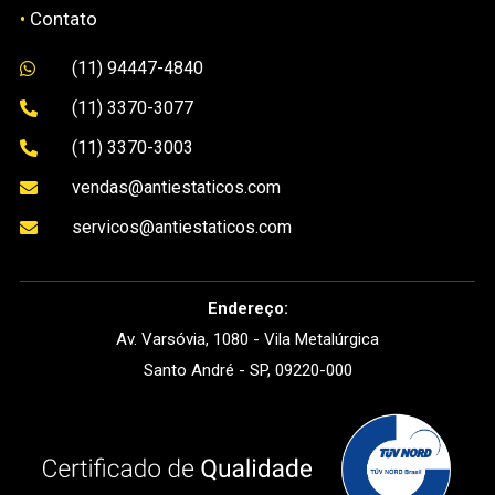
•
Contato
(11) 94447-4840

(11) 3370-3077

(11) 3370-3003

vendas@antiestaticos.com

servicos@antiestaticos.com

Endereço:
Av. Varsóvia, 1080 - Vila Metalúrgica
Santo André - SP, 09220-000