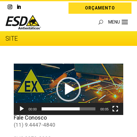
ORÇAMENTO
SITE
Tocador
de
vídeo
00:00
00:05
Fale Conosco
(11) 9.4447-4840