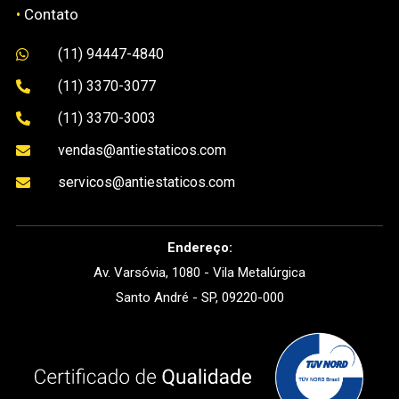
•
Contato
(11) 94447-4840

(11) 3370-3077

(11) 3370-3003

vendas@antiestaticos.com

servicos@antiestaticos.com

Endereço:
Av. Varsóvia, 1080 - Vila Metalúrgica
Santo André - SP, 09220-000