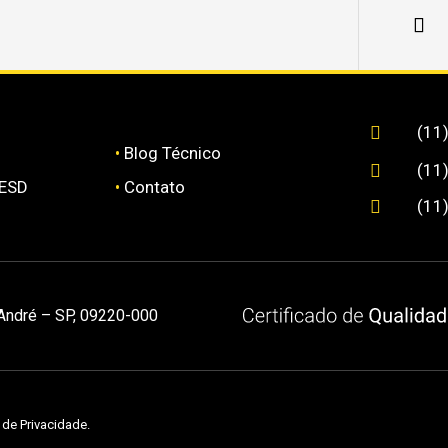
(11

•
Blog Técnico
(11

 ESD
•
Contato
(11

 André – SP, 09220-000
a de Privacidade
.