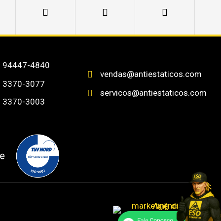
) 94447-4840
vendas@antiestaticos.com

) 3370-3077
servicos@antiestaticos.com

) 3370-3003