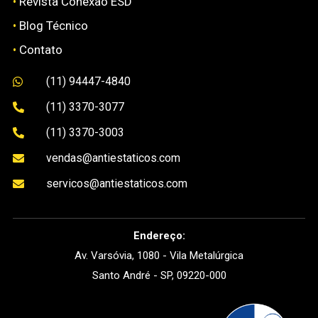
•
Revista Conexão ESD
•
Blog Técnico
•
Contato
(11) 94447-4840

(11) 3370-3077

(11) 3370-3003

vendas@antiestaticos.com

servicos@antiestaticos.com

Endereço:
Av. Varsóvia, 1080 - Vila Metalúrgica
Santo André - SP, 09220-000