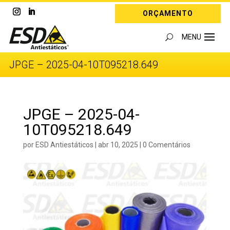
ORÇAMENTO
JPGE – 2025-04-10T095218.649
JPGE – 2025-04-
10T095218.649
por
ESD Antiestáticos
|
abr 10, 2025
|
0 Comentários