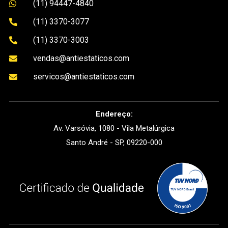
(11) 94447-4840

(11) 3370-3077

(11) 3370-3003

vendas@antiestaticos.com

servicos@antiestaticos.com

Endereço:
Av. Varsóvia, 1080 - Vila Metalúrgica
Santo André - SP, 09220-000