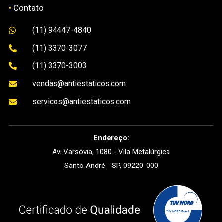
•
Contato
(11) 94447-4840

(11) 3370-3077

(11) 3370-3003

vendas@antiestaticos.com

servicos@antiestaticos.com

Endereço:
Av. Varsóvia, 1080 - Vila Metalúrgica
Santo André - SP, 09220-000